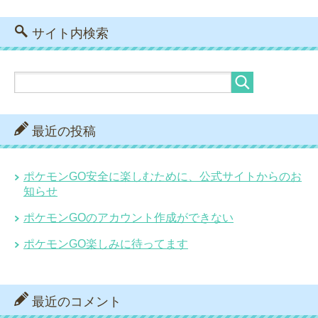
サイト内検索
最近の投稿
ポケモンGO安全に楽しむために、公式サイトからのお
知らせ
ポケモンGOのアカウント作成ができない
ポケモンGO楽しみに待ってます
最近のコメント