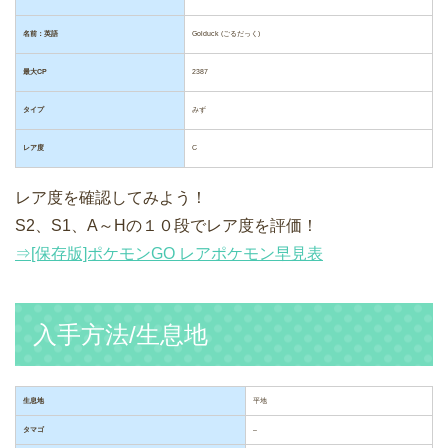
名前：英語
Golduck (ごるだっく)
最大CP
2387
タイプ
みず
レア度
C
レア度を確認してみよう！
S2、S1、A～Hの１０段でレア度を評価！
⇒[保存版]ポケモンGO レアポケモン早見表
入手方法/生息地
生息地
平地
タマゴ
–