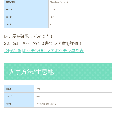
名前：英語
Tangela (たんじぇら)
最大CP
1740
タイプ
くさ
レア度
C
レア度を確認してみよう！
S2、S1、A～Hの１０段でレア度を評価！
⇒[保存版]ポケモンGO レアポケモン早見表
入手方法/生息地
生息地
平地
タマゴ
2km
その他
ゲームのはじめに選べる