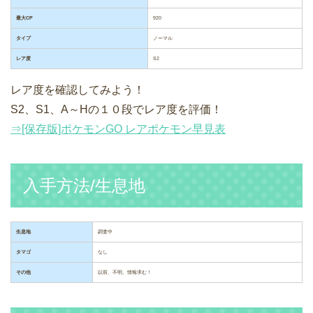
最大CP
920
タイプ
ノーマル
レア度
S2
レア度を確認してみよう！
S2、S1、A～Hの１０段でレア度を評価！
⇒[保存版]ポケモンGO レアポケモン早見表
入手方法/生息地
生息地
調査中
タマゴ
なし
その他
以前、不明。情報求む！