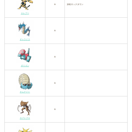
A
浜松ロックタウン
エレブー
A
ギャラドス
A
ポリゴン
A
オムナイト
A
カブトプス