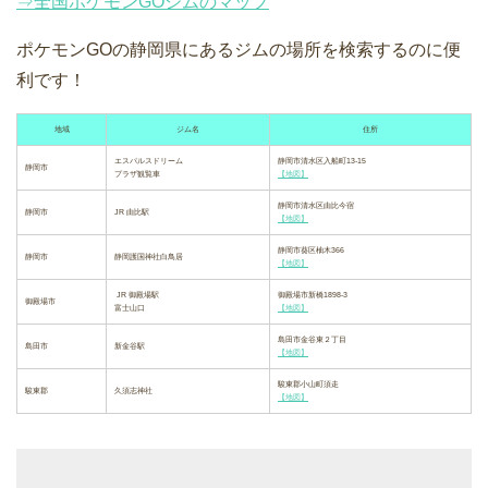
⇒全国ポケモンGOジムのマップ
ポケモンGOの静岡県にあるジムの場所を検索するのに便
利です！
地域
ジム名
住所
エスパルスドリーム
静岡市清水区入船町13-15
静岡市
プラザ観覧車
【地図】
静岡市清水区由比今宿
静岡市
JR 由比駅
【地図】
静岡市葵区柚木366
静岡市
静岡護国神社白鳥居
【地図】
JR 御殿場駅
御殿場市新橋1898-3
御殿場市
富士山口
【地図】
島田市金谷東２丁目
島田市
新金谷駅
【地図】
駿東郡小山町須走
駿東郡
久須志神社
【地図】