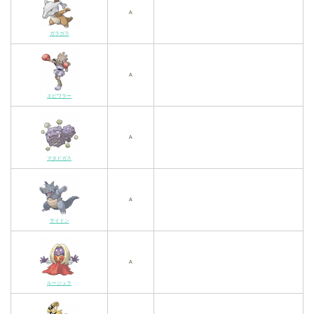
A
ガラガラ
A
エビワラー
A
マタドガス
A
サイドン
A
ルージュラ