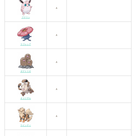
A
プクリン
A
ラフレシア
A
ダグトリオ
A
オコリザル
A
ウインディ