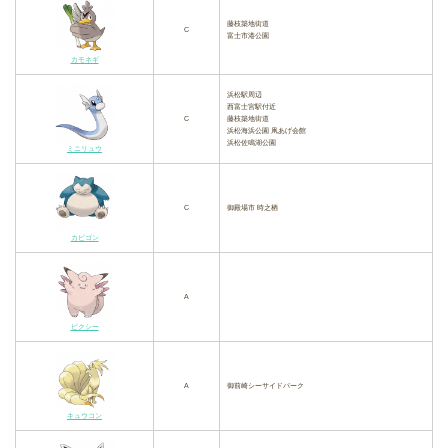
藤枝築地街道
C
富士市港公園
カモネギ
浜松駅周辺
西富士宮駅付近
C
藤枝築地街道
浜松海浜公園 凧あげ会館
浜松佐鳴湖公園
ミニリュウ
C
御殿場市 時之栖
カビゴン
A
ピクシー
A
御前崎シーサイドパーク
キュウコン