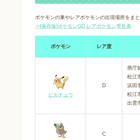
ポケモンの巣やレアポケモンの出現場所をまと
⇒[保存版]ポケモンGO レアポケモン早見表
ポケモン
レア度
県庁
松江
D
浜田
松江
ピカチュウ
出雲
C