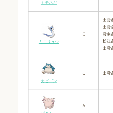
カモネギ
出雲
出雲
C
雲南
松江
ミニリュウ
出雲
C
出雲
カビゴン
A