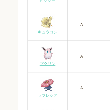
ピクシー
A
キュウコン
A
プクリン
A
ラフレシア