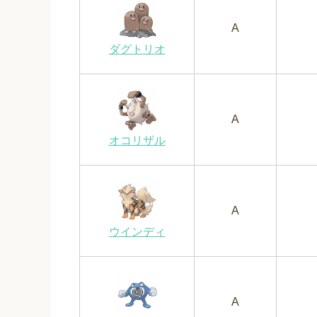
A
ダグトリオ
A
オコリザル
A
ウインディ
A