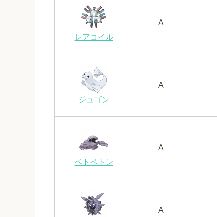
A
レアコイル
A
ジュゴン
A
ベトベトン
A