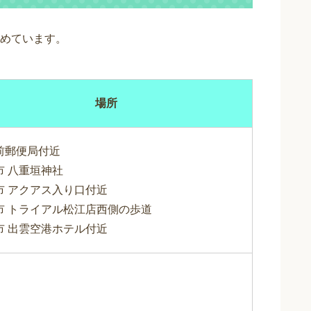
めています。
場所
前郵便局付近
市 八重垣神社
市 アクアス入り口付近
市 トライアル松江店西側の歩道
市 出雲空港ホテル付近