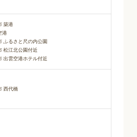
市 築港
空港
市 ふるさと尺の内公園
市 松江北公園付近
市 出雲空港ホテル付近
市 西代橋