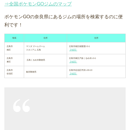
⇒全国ポケモンGOジムのマップ
ポケモンGOの奈良県にあるジムの場所を検索するのに便
利です！
地域
住所
住所
広島市
マツダ ズームズーム
広島市南区南蟹屋2-3-1
南区
スタジアム 広島
【地図】
広島市
広島市東区戸坂くるめ木1-3-1
広島くるめ木郵便局
東区
【地図】
広島市
広島市佐伯区坪井1-33-13
観音郵便局
佐伯区
【地図】