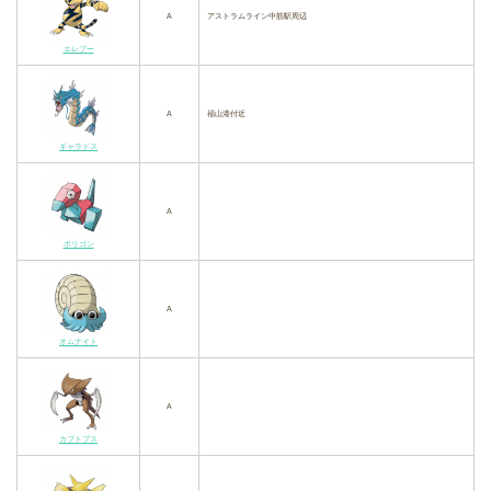
A
アストラムライン中筋駅周辺
エレブー
A
福山港付近
ギャラドス
A
ポリゴン
A
オムナイト
A
カブトプス