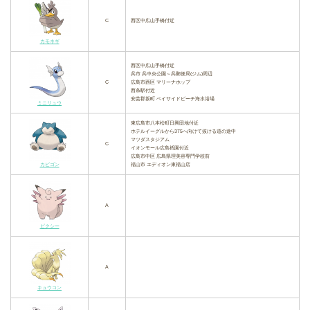
C
西区中広山手橋付近
カモネギ
西区中広山手橋付近
呉市 呉中央公園～呉郵便局(ジム)周辺
C
広島市西区 マリーナホップ
西条駅付近
安芸郡坂町 ベイサイドビーチ海水浴場
ミニリュウ
東広島市八本松町日興団地付近
ホテルイーグルから375へ向けて抜ける道の途中
マツダスタジアム
C
イオンモール広島祇園付近
広島市中区 広島県理美容専門学校前
カビゴン
福山市 エディオン東福山店
A
ピクシー
A
キュウコン