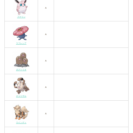
A
プクリン
A
ラフレシア
A
ダグトリオ
A
オコリザル
A
ウインディ