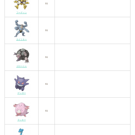
S1
フーディン
S1
カイリキー
S1
ゴローニャ
S1
ゲンガー
S1
ラッキー