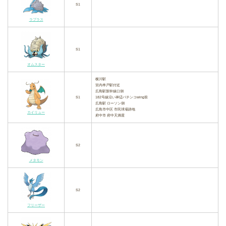
S1
ラプラス
S1
オムスター
横川駅
宮内串戸駅付近
広島駅新幹線口側
S1
182号線沿い神辺パチンコwing前
広島駅 ローソン側
広島市中区 市民球場跡地
カイリュー
府中市 府中天満屋
S2
メタモン
S2
フリーザー