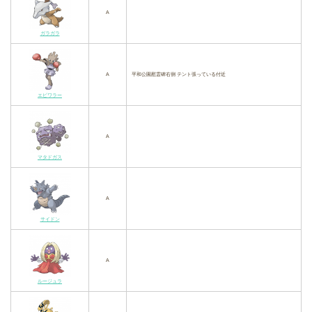
A
ガラガラ
A
平和公園慰霊碑右側 テント張っている付近
エビワラー
A
マタドガス
A
サイドン
A
ルージュラ