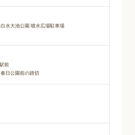
 白水大池公園 噴水広場駐車場
駅前
 春日公園前の踏切