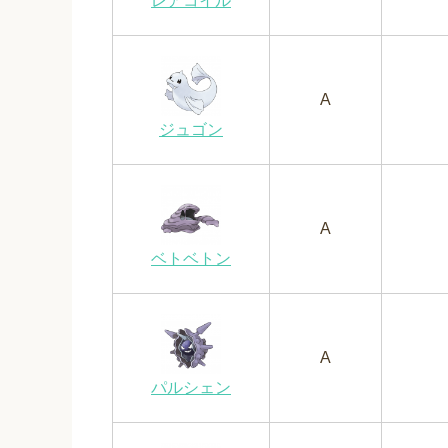
レアコイル
A
ジュゴン
A
ベトベトン
A
パルシェン