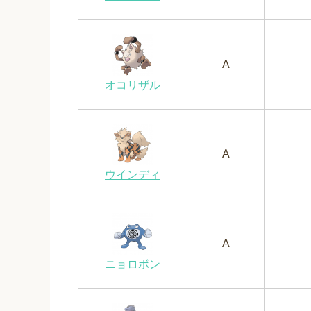
A
オコリザル
A
ウインディ
A
ニョロボン