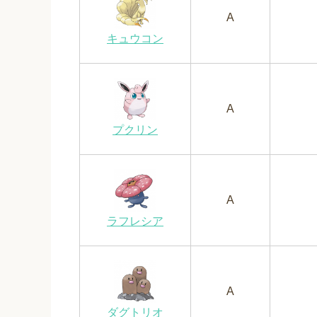
A
キュウコン
A
プクリン
A
ラフレシア
A
ダグトリオ