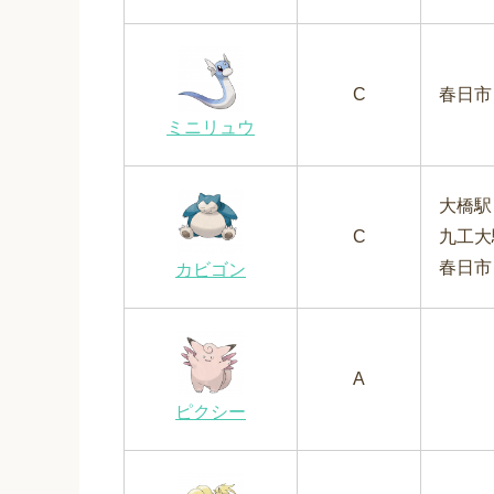
C
春日市
ミニリュウ
大橋駅
C
九工大
春日市
カビゴン
A
ピクシー