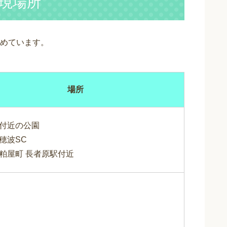
現場所
めています。
場所
付近の公園
穂波SC
粕屋町 長者原駅付近